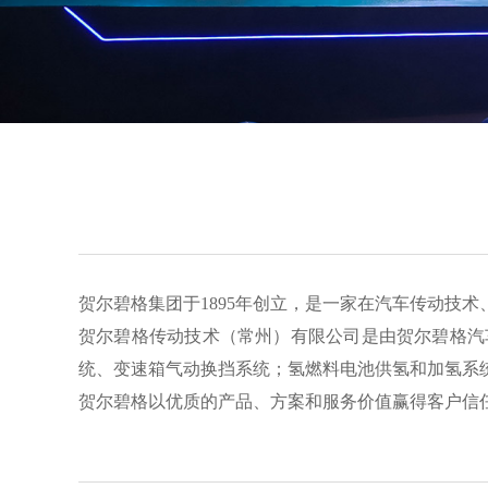
贺尔碧格集团于1895年创立，是一家在汽车传动技
贺尔碧格传动技术（常州）有限公司是由贺尔碧格汽
统、变速箱气动换挡系统；氢燃料电池供氢和加氢系
贺尔碧格以优质的产品、方案和服务价值赢得客户信