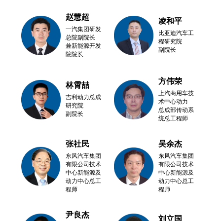
赵慧超
凌和平
一汽集团研发
比亚迪汽车工
总院副院长
程研究院
兼新能源开发
副院长
院院长
方伟荣
林霄喆
上汽商用车技
吉利动力总成
术中心动力
研究院
总成部传动系
副院长
统总工程师
张社民
吴余杰
东风汽车集团
东风汽车集团
有限公司技术
有限公司技术
中心新能源及
中心新能源及
动力中心总工
动力中心总工
程师
程师
尹良杰
刘立国