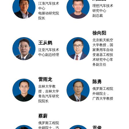
江淮汽车技术
理想汽车技术
中心
研究中心
电驱动研究院
副总裁
院长
徐向阳
北京航天航空
王从鹤
大学教授，国
泛亚汽车技术
家乘用车自动
中心副总经理
变速器工程技
术研究中心常
务副主任
雷雨龙
陈勇
吉林大学教
俄罗斯工程院
授，吉林大学
外籍院士，
青岛汽车研究
广西大学教授
院院长
蔡蔚
俄罗斯工程院
贡俊
外籍院士，汽